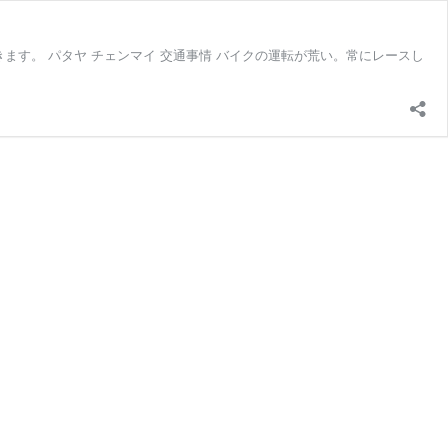
ます。 パタヤ チェンマイ 交通事情 バイクの運転が荒い。常にレースし