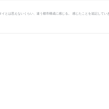
じタイとは思えないくらい、違う都市構成に感じる。 感じたことを追記していき