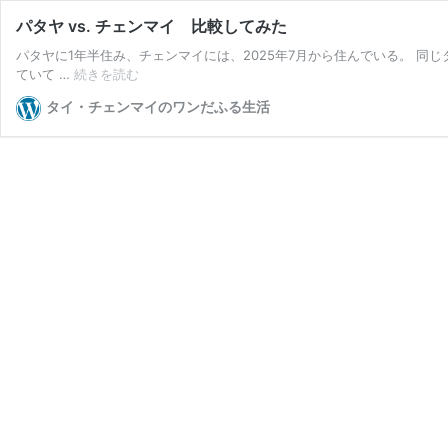
パタヤ vs. チェンマイ 比較してみた
パタヤに1年半住み、チェンマイには、2025年7月から住んでいる。 同
パ
ていて …
続きを読む
タ
タイ・チェンマイのワンだふる生活
ヤ
vs.
チ
ェ
ン
マ
イ
比
較
し
て
み
た