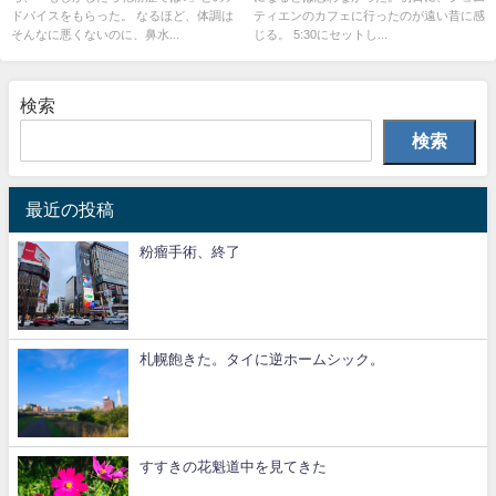
ドバイスをもらった。 なるほど、体調は
ティエンのカフェに行ったのが遠い昔に感
そんなに悪くないのに、鼻水...
じる。 5:30にセットし...
検索
検索
最近の投稿
粉瘤手術、終了
札幌飽きた。タイに逆ホームシック。
すすきの花魁道中を見てきた