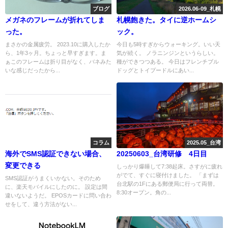
ブログ
2026.06-09_札幌
メガネのフレームが折れてしま
札幌飽きた。タイに逆ホームシ
った。
ック。
まさかの金属疲労。 2023.10に購入したか
今日も5時すぎからウォーキング。いい天
ら、1年3ヶ月。ちょっと早すぎます。ま
気が続く。 ノラニンジンというらしい。
ぁこのフレームは折り目がなく、バネみた
種ができつつある。 今日はフレンチブル
いな感じだったから...
ドッグとトイプードルにあい...
コラム
2025.05_台湾
海外でSMS認証できない場合、
20250603_台湾研修 4日目
変更できる
しっかり爆睡して7:38起床。さすがに疲れ
がでて、すぐに寝付けました。 「まずは
SMS認証がうまくいかない。そのため
台北駅の1Fにある郵便局に行って両替。
に、楽天モバイルにしたのに。 設定は間
8:30オープン。角の...
違いないようだ。 EPOSカードに問い合わ
せをして、違う方法がない...