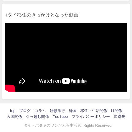
↓タイ移住のきっかけとなった動画
top
ブログ
コラム
研修旅行、帰国
移住・生活関係
IT関係
入国関係
引っ越し関係
YouTube
プライバシーポリシー
連絡先
©タイ・パタヤのワンだふる生活 All Rights Reserved.