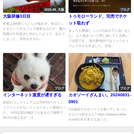
2025.09_大阪
ブログ
大阪研修3日目
トゥモローランド、完売でチケ
ット取れず
昨夜は5時間くらいしか眠れず。快活ＣＬ
ＵＢというネカフェで個室なのだが、隣の
きょうも愛嬌たっぷりのあの子に会いまし
部屋が4:30過ぎに外出したようで、起きて
た。 もう抱きついて押し倒してくる勢い
しまった。耳栓をするの...
で大変です。 宿の敷地内ではリュウキュ
ウムラサキを見ました。石垣...
ブログ
ブログ
インターネット速度が遅すぎる
カオソーイざんまい。20240831-
0901
前回のコンドミニアムは月B700でけっこ
うストレスがないインターネット環境だっ
2日連続でカオソーイを食べてしまった。
た。 今回は宿泊施設でもあるので無料で
どんだけ好きなん? https://pattaya.delta-
Wi-Fiが使えるが、け...
a.net/614/ 日本でもあった...