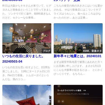
昨日は大阪からキキさんが来ていて、ヒデ
こちらの食堂の肉の大きさにはいつも驚か
ヨさんと朝食会ということで行ってきまし
される。 やはり飲食店にはこういうサプ
た。 ソンテウで行く途中、朝8時過ぎなん
ライズはうれしい。 食べるところは少な
だけど、セクシーな仕事帰...
かったのだが… あとは定番...
ブログ
EDM、音楽ネタ
いつもの生活に戻りました。
新年早々に地震とは。20240101
20240503-04
まずは能登半島地震で被害にあわれた方々
にお見舞い申し上げます。 まさか1月1日
いつもの生活を思い出すように、2日間を
にこんな大惨事が起きるとは… とにかく
過ごしました。 11時にターミナル21に行
びっくりです。 もちろん...
き、Pier21で昼食。 トムガーガイという
んだな。鶏のココ...