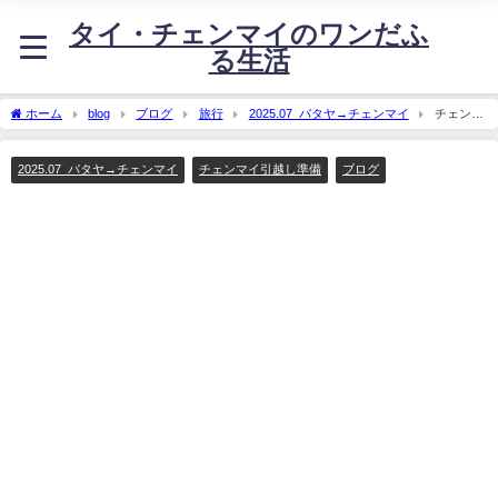
タイ・チェンマイのワンだふ
る生活
ホーム
blog
ブログ
旅行
2025.07_パタヤ→チェンマイ
チェンマ
イにバイクで向かう 5日目(最終日)
2025.07_パタヤ→チェンマイ
チェンマイ引越し準備
ブログ