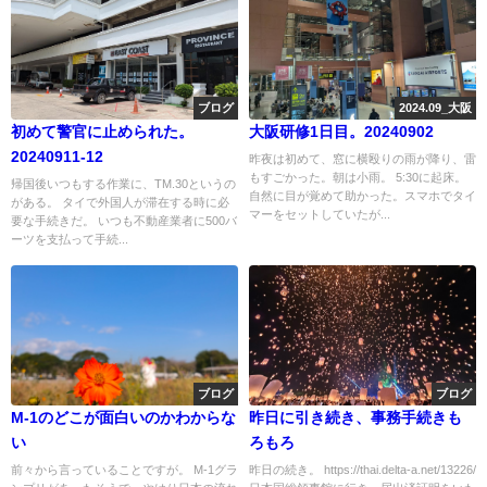
ブログ
2024.09_大阪
初めて警官に止められた。
大阪研修1日目。20240902
20240911-12
昨夜は初めて、窓に横殴りの雨が降り、雷
もすごかった。朝は小雨。 5:30に起床。
帰国後いつもする作業に、TM.30というの
自然に目が覚めて助かった。スマホでタイ
がある。 タイで外国人が滞在する時に必
マーをセットしていたが...
要な手続きだ。 いつも不動産業者に500バ
ーツを支払って手続...
ブログ
ブログ
M-1のどこが面白いのかわからな
昨日に引き続き、事務手続きも
い
ろもろ
前々から言っていることですが。 M-1グラ
昨日の続き。 https://thai.delta-a.net/13226/