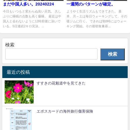
まだ中国人多い。20240224
一週間のパターンが確定。
今日もいつもと変わらぬ良い天気。 久し
ようやく生活リズムもできてきた。 基
ぶりに睡眠の点数も高く爆睡。 最近は中
本、月～土は毎日ウォーキングして、その
国人と会わないように12時前後に泳いで
後ジムに行く。 できれば朝8時にはウォー
いる。5日連続2キロ完泳。...
キング開始。その後朝食兼昼...
検索
検索
最近の投稿
すすきの花魁道中を見てきた
エポスカードの海外旅行傷害保険