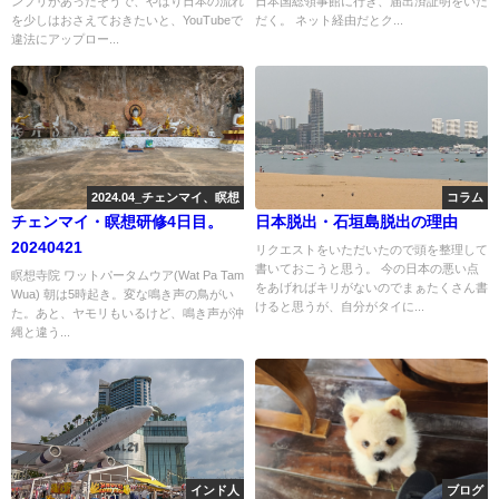
ンプリがあったそうで、やはり日本の流れ
日本国総領事館に行き、届出済証明をいた
を少しはおさえておきたいと、YouTubeで
だく。 ネット経由だとク...
違法にアップロー...
2024.04_チェンマイ、瞑想
コラム
チェンマイ・瞑想研修4日目。
日本脱出・石垣島脱出の理由
20240421
リクエストをいただいたので頭を整理して
書いておこうと思う。 今の日本の悪い点
瞑想寺院 ワットパータムウア(Wat Pa Tam
をあげればキリがないのでまぁたくさん書
Wua) 朝は5時起き。変な鳴き声の鳥がい
けると思うが、自分がタイに...
た。あと、ヤモリもいるけど、鳴き声が沖
縄と違う...
インド人
ブログ