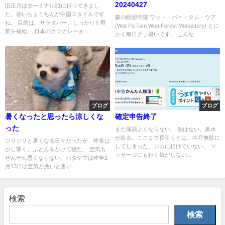
20240427
旧正月はターミナル21に行ってきまし
た。赤いちょうちんが中国スタイルです
森の瞑想寺院 ワット・パー・タム・ウア
ね。 目的は、サラダバー。しっかりと野
(Wat Pa Tam Wua Forest Monastery) とに
菜を補給。 日本のカツカレーま...
かく毎日クソ暑いです。 こんな...
ブログ
ブログ
暑くなったと思ったら涼しくな
確定申告終了
った
まだ体調よくならない。 熱はない。鼻水
が出る。ここまで長引くとは。半月無駄に
ジリジリと暑くなる日々だったが、昨夜は
してしまった。ジムに行けていない。 マ
少し寒く、ふとんをかけて寝た。 空気も
ッサージにも行く気がしない...
ぜんぜん悪くならない。パタヤでは昨年2
月13日は空気が悪いと書い...
検索
検索