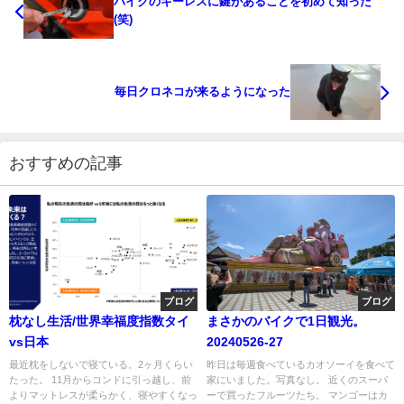
バイクのキーレスに鍵があることを初めて知った
(笑)
毎日クロネコが来るようになった
おすすめの記事
ブログ
ブログ
枕なし生活/世界幸福度指数タイ
まさかのバイクで1日観光。
vs日本
20240526-27
最近枕をしないで寝ている。2ヶ月くらい
昨日は毎週食べているカオソーイを食べて
たった。 11月からコンドに引っ越し、前
家にいました。写真なし。 近くのスーパ
よりマットレスが柔らかく、寝やすくなっ
ーで買ったフルーツたち。 マンゴーはカ