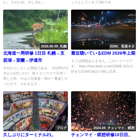
た。 そのため、少し沈む...
ットとしてくれて2個で16...
2026.06-09_札幌
EDM、音楽ネタ
北海道一周研修 1日目 札幌→支
最近聴いているEDM 2026年上期
笏湖→室蘭→伊達市
タイは関係ありません。このシリーズで
す。 https://thai.delta-a.net/15988/ 自分が
今日からいよいよ開始である。 2018年の4
好きなEDMの紹介の前に日本...
月から6月にかけ、軽トラハウスで日本一
周した時、やはり北海道一周が一番楽しか
ったので、それをなぞ...
ブログ
2024.04_チェンマイ、瞑想
久しぶりにターミナル21。
チェンマイ・瞑想研修10日目。