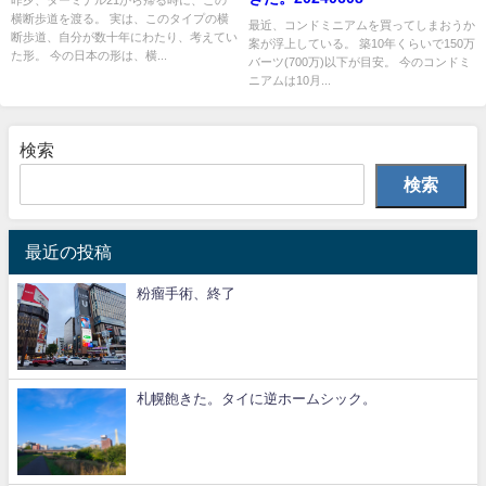
昨夕、ターミナル21から帰る時に、この
横断歩道を渡る。 実は、このタイプの横
最近、コンドミニアムを買ってしまおうか
断歩道、自分が数十年にわたり、考えてい
案が浮上している。 築10年くらいで150万
た形。 今の日本の形は、横...
バーツ(700万)以下が目安。 今のコンドミ
ニアムは10月...
検索
検索
最近の投稿
粉瘤手術、終了
札幌飽きた。タイに逆ホームシック。