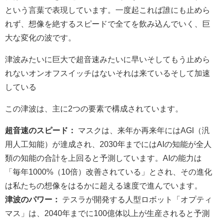
という言葉で表現しています。一度起これば誰にも止めら
れず、想像を絶するスピードで全てを飲み込んでいく、巨
大な変化の波です。
津波みたいに巨大で超音速みたいに早いそしてもう止めら
れないオンオフスイッチはないそれは来ているそして加速
している
この津波は、主に2つの要素で構成されています。
超音速のスピード：
マスクは、来年か再来年にはAGI（汎
用人工知能）が達成され、2030年までにはAIの知能が全人
類の知能の合計を上回ると予測しています。AIの能力は
「毎年1000%（10倍）改善されている」とされ、その進化
は私たちの想像をはるかに超える速度で進んでいます。
津波のパワー：
テスラが開発する人型ロボット「オプティ
マス」は、2040年までに100億体以上が生産されると予測