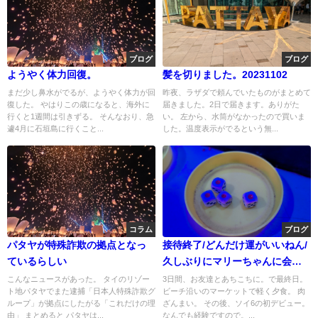
ブログ
ブログ
ようやく体力回復。
髪を切りました。20231102
まだ少し鼻水がでるが、ようやく体力が回
昨夜、ラザダで頼んでいたものがまとめて
復した。 やはりこの歳になると、海外に
届きました。2日で届きます。ありがた
行くと1週間は引きずる。 そんなおり、急
い。 左から、水筒がなかったので買いま
遽4月に石垣島に行くこと...
した。温度表示がでるという無...
コラム
ブログ
パタヤが特殊詐欺の拠点となっ
接待終了/どんだけ運がいいねん/
ているらしい
久しぶりにマリーちゃんに会
う。
こんなニュースがあった。 タイのリゾー
3日間、お友達とあちこちに。で最終日。
ト地パタヤでまた逮捕「日本人特殊詐欺グ
ビーチ沿いのマーケットで軽く夕食。 肉
ループ」が拠点にしたがる「これだけの理
ざんまい。 その後、ソイ6の初デビュー。
由」 まとめると パタヤは...
なんでも経験ですので。...