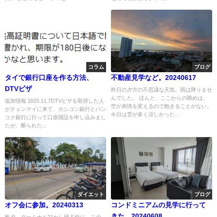
コラム
ブログ
タイで銀行口座を作る方法、
不動産見学など。20240617
DTVビザ
昨日の夕方の不思議な天気。雨は降りませ
んでした。 ほんと、ここからの眺めは、
追加情報 2025.11.7DTVビザを取得した人
空が表情を変えるので飽きることがない。
がチェンマイに来て、カシコン銀行とバン
今日は雲が多く涼しかった...
コク銀行に行って口座開設を申し込みまし
たが、断られた...
ダイエット
ブログ
オフ会に参加。20240313
コンドミニアムの見学に行って
きた。20240608