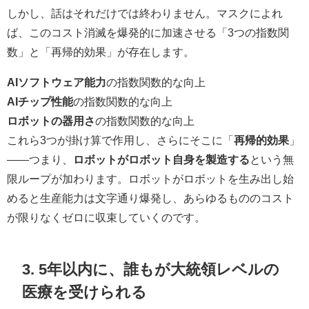
しかし、話はそれだけでは終わりません。マスクによれ
ば、このコスト消滅を爆発的に加速させる「3つの指数関
数」と「再帰的効果」が存在します。
AIソフトウェア能力
の指数関数的な向上
AIチップ性能
の指数関数的な向上
ロボットの器用さ
の指数関数的な向上
これら3つが掛け算で作用し、さらにそこに「
再帰的効果
」
——つまり、
ロボットがロボット自身を製造する
という無
限ループが加わります。ロボットがロボットを生み出し始
めると生産能力は文字通り爆発し、あらゆるもののコスト
が限りなくゼロに収束していくのです。
3. 5年以内に、誰もが大統領レベルの
医療を受けられる