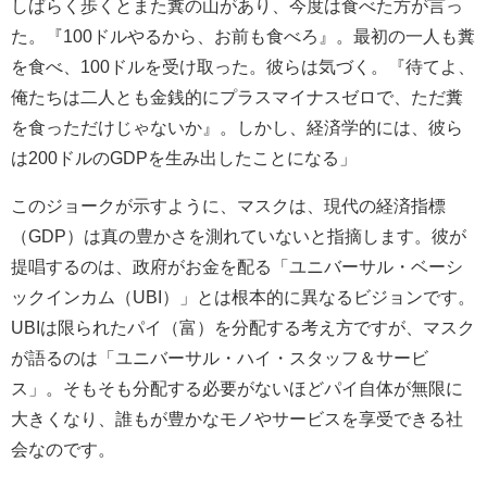
しばらく歩くとまた糞の山があり、今度は食べた方が言っ
た。『100ドルやるから、お前も食べろ』。最初の一人も糞
を食べ、100ドルを受け取った。彼らは気づく。『待てよ、
俺たちは二人とも金銭的にプラスマイナスゼロで、ただ糞
を食っただけじゃないか』。しかし、経済学的には、彼ら
は200ドルのGDPを生み出したことになる」
このジョークが示すように、マスクは、現代の経済指標
（GDP）は真の豊かさを測れていないと指摘します。彼が
提唱するのは、政府がお金を配る「ユニバーサル・ベーシ
ックインカム（UBI）」とは根本的に異なるビジョンです。
UBIは限られたパイ（富）を分配する考え方ですが、マスク
が語るのは「ユニバーサル・ハイ・スタッフ＆サービ
ス」。そもそも分配する必要がないほどパイ自体が無限に
大きくなり、誰もが豊かなモノやサービスを享受できる社
会なのです。