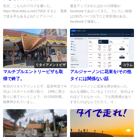
先日、こちらのブログを書いた。
最近アップされたばかりの情報が
https://thai.delta-a.net/17662/ すると、電車
facebookであがってきた。 だいたい相場
で送る手もあるよね? とアドバイ...
は150万バーツ以下だと割安感がある。
facebookで連絡し...
リタイアメントビザ
コラム
マルチプルエントリービザも取
アルジャーノンに花束を/その他
得で終了。
タイには関係ない話
昨日のリタイアメントビザ、延長申請で今
アルジャーノンに花束を聞き終わった。
日はパスポートの受け取り。 14時に受け
みんな感動しているようだけど、自分はそ
取りに来てということで、14:15頃到着。
れほどでもなかった。 でも既視感があり
無事押されていまし...
すぎたのはなんでだろう。そ...