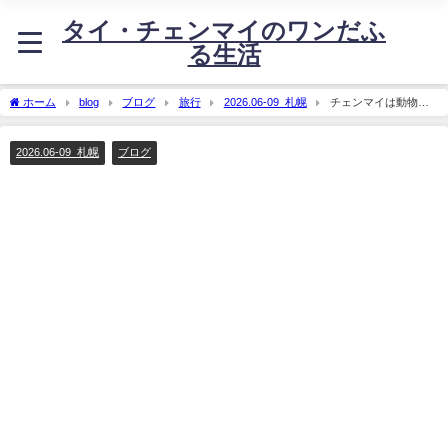
タイ・チェンマイのワンだふ
る生活
ホーム
blog
ブログ
旅行
2026.06-09_札幌
チェンマイは動物天
国/JKK東京とは?
2026.06-09_札幌
ブログ