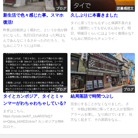
ブログ
読書感想文
新生活で色々感じた事。スマホ
久しぶりに本書きました
復活!
タイに戻ってからもずっと体調不良のま
ま。 1週間たってもぜんぜん治らず。明
昨夜は比較的よく眠れた。というか虫が静
日、明後日くらいにはようやく復帰かな?
かになった。先日1日のみ泊まった時はな
ちなみに明日からチェンライ...
んであんなにうるさかったのだろう。 ち
なみにニワトリには3:56...
ブログ
ブログ
タイとカンボジア、タイとミャ
結局落語で時間つぶし
ンマーがわちゃわちゃしている?
完全にすることがなくなりました。 さ
て、今朝は朝3時に帰ってきた人が玄関の
まずはこちら。
アラームを壊し、なり続けています。 仕
https://youtu.be/bT_UuARSTeQ?
方なく起きて、その原因をなん...
si=Qjtoq_kbXDZckox7 カンボジアがBM-
21ロケ...