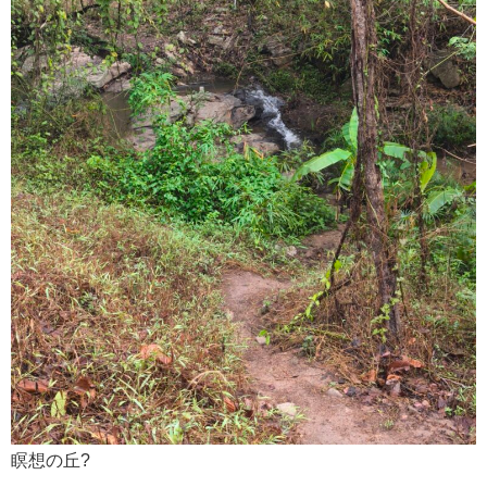
瞑想の丘?